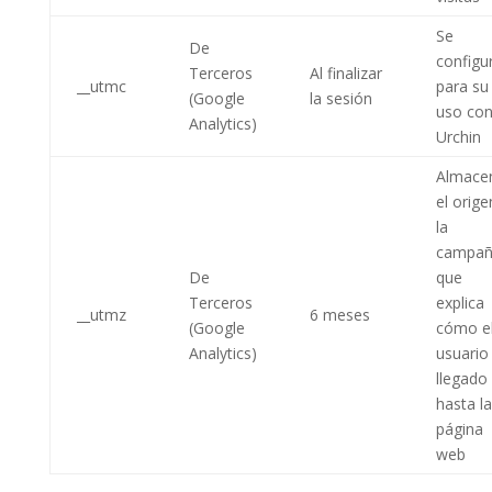
Se
De
configu
Terceros
Al finalizar
__utmc
para su
(Google
la sesión
uso co
Analytics)
Urchin
Almace
el orige
la
campa
De
que
Terceros
explica
__utmz
6 meses
(Google
cómo e
Analytics)
usuario
llegado
hasta la
página
web