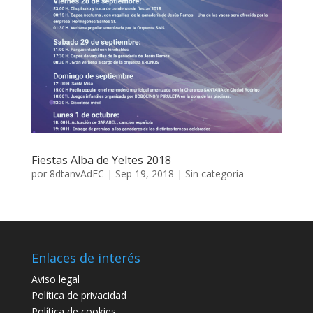
Fiestas Alba de Yeltes 2018
por
8dtanvAdFC
|
Sep 19, 2018
|
Sin categoría
Enlaces de interés
Aviso legal
Política de privacidad
Política de cookies